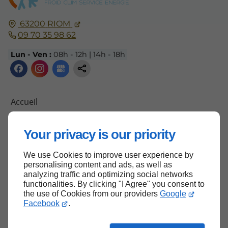
63200
RIOM
09 70 35 98 62
Lun - Ven :
08h - 12h | 14h - 18h
Accueil
Contactez-moi
Your privacy is our priority
Mentions légales
Plan du site
We use Cookies to improve user experience by
personalising content and ads, as well as
analyzing traffic and optimizing social networks
functionalities. By clicking "I Agree" you consent to
Haut de page
the use of Cookies from our providers
Google
Facebook
.