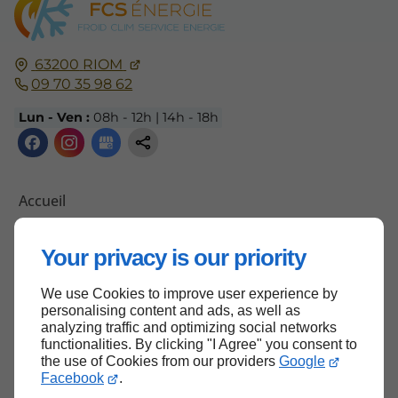
63200
RIOM
09 70 35 98 62
Lun - Ven :
08h - 12h | 14h - 18h
Accueil
Contactez-moi
Your privacy is our priority
Mentions légales
Plan du site
We use Cookies to improve user experience by
personalising content and ads, as well as
analyzing traffic and optimizing social networks
functionalities. By clicking "I Agree" you consent to
Haut de page
the use of Cookies from our providers
Google
Facebook
.