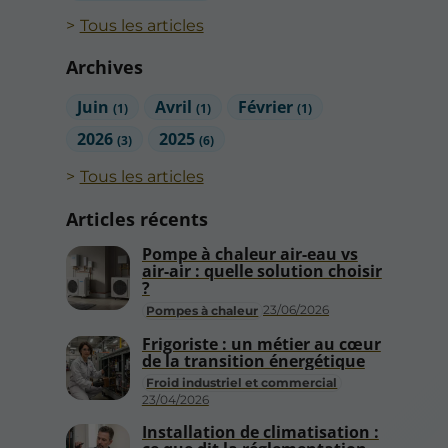
Tous les articles
Archives
Juin
Avril
Février
(1)
(1)
(1)
2026
2025
(3)
(6)
Tous les articles
Articles récents
Pompe à chaleur air-eau vs
air-air : quelle solution choisir
?
23/06/2026
Pompes à chaleur
Frigoriste : un métier au cœur
de la transition énergétique
Froid industriel et commercial
23/04/2026
Installation de climatisation :