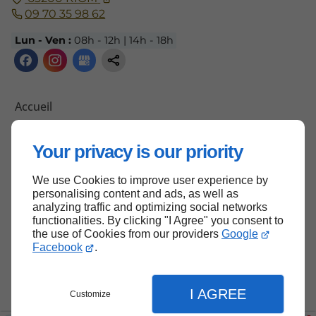
09 70 35 98 62
Lun - Ven :
08h - 12h | 14h - 18h
Accueil
Contactez-moi
Your privacy is our priority
Mentions légales
Plan du site
We use Cookies to improve user experience by
personalising content and ads, as well as
analyzing traffic and optimizing social networks
functionalities. By clicking "I Agree" you consent to
Haut de page
the use of Cookies from our providers
Google
Facebook
.
I AGREE
Customize