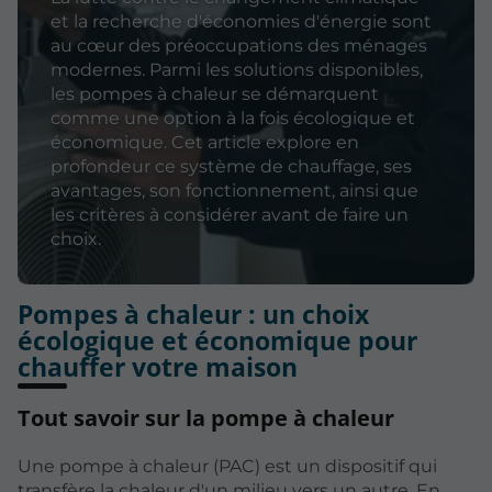
et la recherche d'économies d'énergie sont
au cœur des préoccupations des ménages
modernes. Parmi les solutions disponibles,
les pompes à chaleur se démarquent
comme une option à la fois écologique et
économique. Cet article explore en
profondeur ce système de chauffage, ses
avantages, son fonctionnement, ainsi que
les critères à considérer avant de faire un
choix.
Pompes à chaleur : un choix
écologique et économique pour
chauffer votre maison
Tout savoir sur la pompe à chaleur
Une pompe à chaleur (PAC) est un dispositif qui
transfère la chaleur d'un milieu vers un autre. En